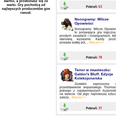
darmo, a przekonasz się że
warto. Gry pochodzą od
63
Pobrań:
najlepszych producentów gier
casual.
Nonogramy: Wilcze
Opowieści
Nonogramy: Wilcze Opowieś
to porywająca gra logiczna
prostych zasadach i rozwiązaniach, kt
stanowią wyzwanie. Każdy pozi
posiada siatkę pól,...
Więcej>>>
78
Pobrań:
Terror w miasteczku:
Galdor's Bluff. Edycja
Kolekcjonerska
Zostałeś zaproszony 
przedstawienie wspaniałego Thurman
jednego z najsłynniejszych iluzjonis
na świecie. Od jego najnowszej sztuc
zależy...
Więcej>>>
37
Pobrań: