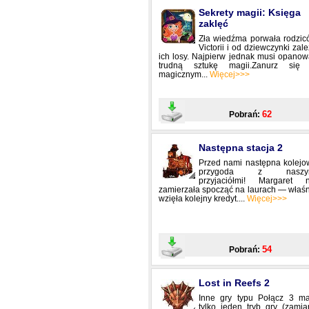
Sekrety magii: Księga
zaklęć
Zła wiedźma porwała rodzic
Victorii i od dziewczynki zal
ich losy. Najpierw jednak musi opano
trudną sztukę magii.Zanurz się
magicznym...
Więcej>>>
62
Pobrań:
Następna stacja 2
Przed nami następna kolejo
przygoda z naszy
przyjaciółmi! Margaret n
zamierzała spocząć na laurach — właś
wzięła kolejny kredyt....
Więcej>>>
54
Pobrań:
Lost in Reefs 2
Inne gry typu Połącz 3 ma
tylko jeden tryb gry (zami