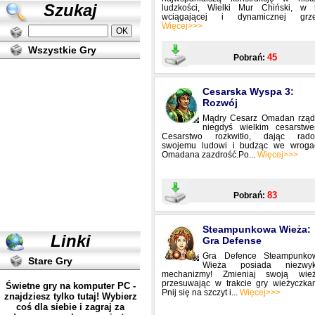
Szukaj
ludzkości, Wielki Mur Chiński, w t
wciągającej i dynamicznej grze.
Więcej>>>
Wszystkie Gry
45
Pobrań:
Cesarska Wyspa 3:
Rozwój
Mądry Cesarz Omadan rządz
niegdyś wielkim cesarstwe
Cesarstwo rozkwitło, dając rado
swojemu ludowi i budząc we wroga
Omadana zazdrość.Po...
Więcej>>>
83
Pobrań:
Steampunkowa Wieża:
Linki
Gra Defense
Gra Defence Steampunko
Stare Gry
Wieża posiada niezwyk
mechanizmy! Zmieniaj swoją wież
przesuwając w trakcie gry wieżyczkam
Świetne gry na komputer PC -
Pnij się na szczyt i...
Więcej>>>
znajdziesz tylko tutaj! Wybierz
coś dla siebie i zagraj za