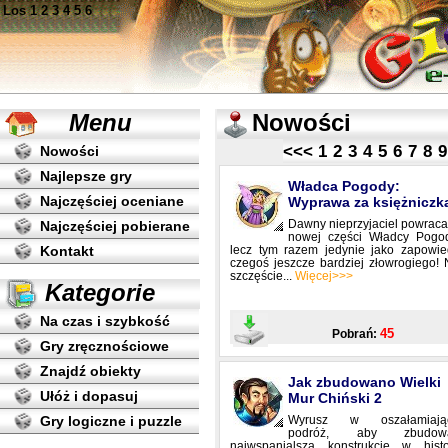
Los
1
2
3
4
5
6
Menu
Nowości
<<<
1
2
3
4
5
6
7
8
9
Nowości
Najlepsze gry
Władca Pogody:
Najczęściej oceniane
Wyprawa za księżniczk
Dawny nieprzyjaciel powrac
Najczęściej pobierane
nowej części Władcy Pogod
Kontakt
lecz tym razem jedynie jako zapowie
czegoś jeszcze bardziej złowrogiego!
szczęście...
Więcej>>>
Kategorie
Na czas i szybkość
45
Pobrań:
Gry zręcznościowe
Znajdź obiekty
Jak zbudowano Wielki
Ułóż i dopasuj
Mur Chiński 2
Gry logiczne i puzzle
Wyrusz w oszałamiają
podróż, aby zbudow
najwspanialszą konstrukcję w histor