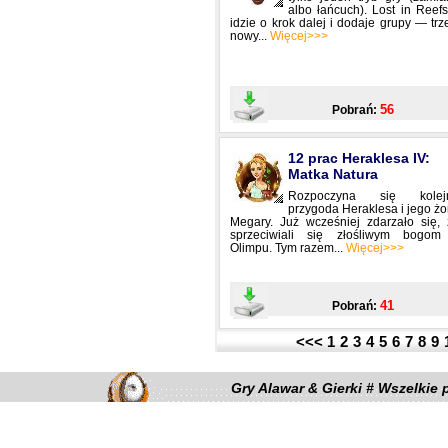
albo łańcuch). Lost in Reef
idzie o krok dalej i dodaje grupy — trz
nowy...
Więcej>>>
56
Pobrań:
12 prac Heraklesa IV:
Matka Natura
Rozpoczyna się kolej
przygoda Heraklesa i jego ż
Megary. Już wcześniej zdarzało się, 
sprzeciwiali się złośliwym bogom
Olimpu. Tym razem...
Więcej>>>
41
Pobrań:
<<<
1
2
3
4
5
6
7
8
9
Gry Alawar & Gierki # Wszelkie